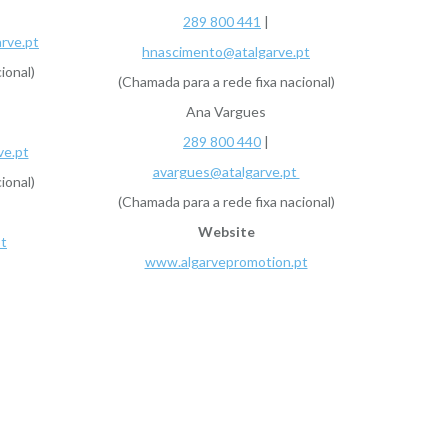
289 800 441
|
rve.pt
hnascimento@atalgarve.pt
ional)
(Chamada para a rede fixa nacional)
Ana Vargues
289 800 440
|
ve.pt
avargues@atalgarve.pt
ional)
(Chamada para a rede fixa nacional)
Website
t
www.algarvepromotion.pt