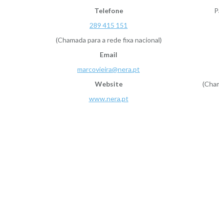
Telefone
P
289 415 151
(Chamada para a rede fixa nacional)
Email
marcovieira@nera.pt
Website
(Cham
www.nera.pt