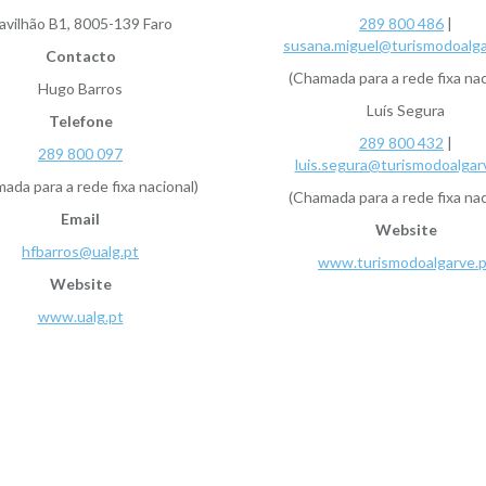
avilhão B1, 8005-139 Faro
289 800 486
|
susana.miguel@turismodoalga
Contacto
(Chamada para a rede fixa nac
Hugo Barros
Luís Segura
Telefone
289 800 432
|
289 800 097
luis.segura@turismodoalgar
ada para a rede fixa nacional)
(Chamada para a rede fixa nac
Email
Website
hfbarros@ualg.pt
www.turismodoalgarve.p
Website
www.ualg.pt