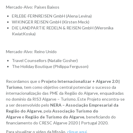
Mercado-Alvo: Países Baixos
ERLEBE-FERNREISEN GmbH (Alena Levina)
WIKINGER REISEN GmbH (Kirsten Meck)
DIE LANDPARTIE REDELN & REISEN GmbH (Weronika
KwiatKoska)
Mercado-Alvo: Reino Unido
Travel Counsellors (Natalie Gosher)
The Holiday Boutique (Philippa Ferguson)
Recordamos que o
Projeto Internacionalizar + Algarve 2.0 |
Turismo
, tem como objetivo central potenciar o sucesso da
internacionalização das PME da Região do Algarve, enquadradas
no domínio da RIS3 Algarve – Turismo. Este Projeto encontra-se
a ser desenvolvido pelo
NERA – Associação Empresarial da
Região do Algarve
, pela
Associação Turismo do
Algarve
e
Região de Turismo do Algarve
, beneficiando do
financiamento do CRESC Algarve 2020 | Portugal 2020.
Para visualizar o vídeo da Missão,
clique aqui
.