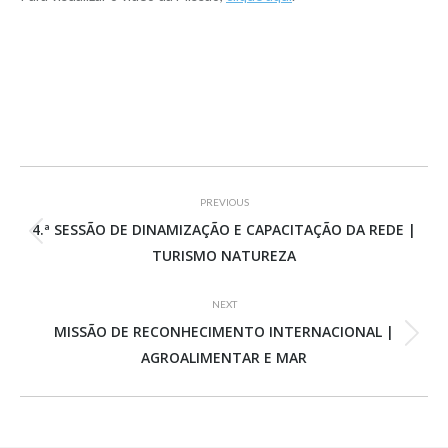
Project
PREVIOUS
navigation
4.ª SESSÃO DE DINAMIZAÇÃO E CAPACITAÇÃO DA REDE |
Previous
TURISMO NATUREZA
project:
NEXT
MISSÃO DE RECONHECIMENTO INTERNACIONAL |
Next
AGROALIMENTAR E MAR
project: