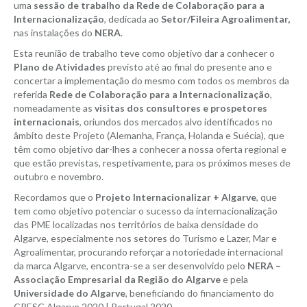
uma
sessão de trabalho da Rede de Colaboração para a
Internacionalização
, dedicada ao
Setor/Fileira Agroalimentar,
nas instalações do
NERA
.
Esta reunião de trabalho teve como objetivo dar a conhecer o
Plano de Atividades
previsto até ao final do presente ano e
concertar a implementação do mesmo com todos os membros da
referida
Rede de Colaboração para a Internacionalização
,
nomeadamente as
visitas dos consultores e prospetores
internacionais
, oriundos dos mercados alvo identificados no
âmbito deste Projeto (Alemanha, França, Holanda e Suécia), que
têm como objetivo dar-lhes a conhecer a nossa oferta regional e
que estão previstas, respetivamente, para os próximos meses de
outubro e novembro.
Recordamos que o
Projeto Internacionalizar + Algarve
, que
tem como objetivo potenciar o sucesso da internacionalização
das PME localizadas nos territórios de baixa densidade do
Algarve, especialmente nos setores do Turismo e Lazer, Mar e
Agroalimentar, procurando reforçar a notoriedade internacional
da marca Algarve, encontra-se a ser desenvolvido pelo
NERA –
Associação Empresarial da Região do Algarve
e pela
Universidade do Algarve
, beneficiando do financiamento do
CRESC Algarve 2020 | Portugal 2020.